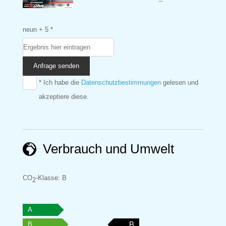
neun + 5 *
Anfrage senden
* Ich habe die
Datenschutzbestimmungen
gelesen und
akzeptiere diese.
Verbrauch und Umwelt
CO
-Klasse:
B
2
A
B
B