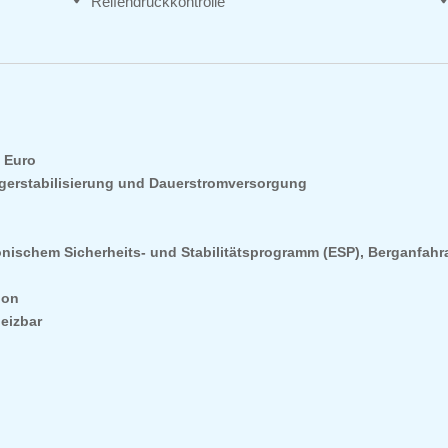
Reifendruckkontrolle
5 Euro
ngerstabilisierung und Dauerstromversorgung
onischem Sicherheits- und Stabilitätsprogramm (ESP), Berganfahr
ion
heizbar