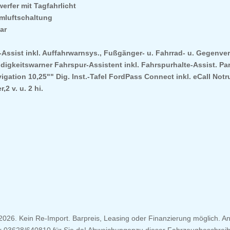
rfer mit Tagfahrlicht
Umluftschaltung
ar
n-Assist inkl. Auffahrwarnsys., Fußgänger- u. Fahrrad- u. Gegenv
gkeitswarner Fahrspur-Assistent inkl. Fahrspurhalte-Assist. Park-
tion 10,25"" Dig. Inst.-Tafel FordPass Connect inkl. eCall Notru
2 v. u. 2 hi.
2026. Kein Re-Import. Barpreis, Leasing oder Finanzierung möglich. An