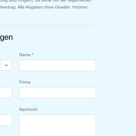
ung sind möglich, da diese nur der allgemeinen
aufvertrag. Alle Angaben ohne Gewähr, Irrtümer,
agen
Name *
Firma
Nachricht