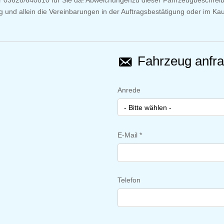
er 03628/640810 für Sie da! Abweichungenzu dieser Fahrzeugbeschreib
zig und allein die Vereinbarungen in der Auftragsbestätigung oder im K
Fahrzeug anfr
Anrede
- Bitte wählen -
E-Mail *
Telefon