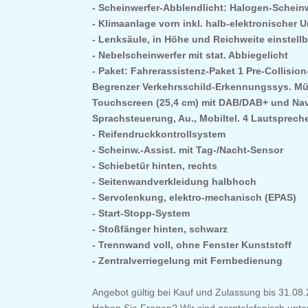
Scheinwerfer-Abblendlicht: Halogen-Scheinwe
Klimaanlage vorn inkl. halb-elektronischer 
Lenksäule, in Höhe und Reichweite einstellb
Nebelscheinwerfer mit stat. Abbiegelicht
Paket: Fahrerassistenz-Paket 1 Pre-Collisio
Begrenzer Verkehrsschild-Erkennungssys. Müdi
Touchscreen (25,4 cm) mit DAB/DAB+ und Naviga
Sprachsteuerung, Au., Mobiltel. 4 Lautsprecher,
Reifendruckkontrollsystem
Scheinw.-Assist. mit Tag-/Nacht-Sensor
Schiebetür hinten, rechts
Seitenwandverkleidung halbhoch
Servolenkung, elektro-mechanisch (EPAS)
Start-Stopp-System
Stoßfänger hinten, schwarz
Trennwand voll, ohne Fenster Kunststoff
Zentralverriegelung mit Fernbedienung
Angebot gültig bei Kauf und Zulassung bis 31.08.