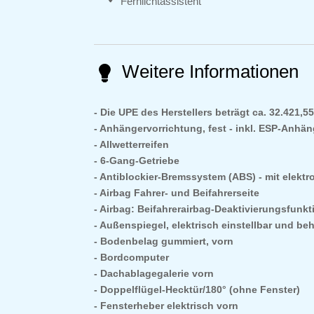
Fernlichtassistent
Weitere Informationen
Die UPE des Herstellers beträgt ca. 32.421,5
Anhängervorrichtung, fest - inkl. ESP-Anhä
Allwetterreifen
6-Gang-Getriebe
Antiblockier-Bremssystem (ABS) - mit elektr
Airbag Fahrer- und Beifahrerseite
Airbag: Beifahrerairbag-Deaktivierungsfunkt
Außenspiegel, elektrisch einstellbar und be
Bodenbelag gummiert, vorn
Bordcomputer
Dachablagegalerie vorn
Doppelflügel-Hecktür/180° (ohne Fenster)
Fensterheber elektrisch vorn