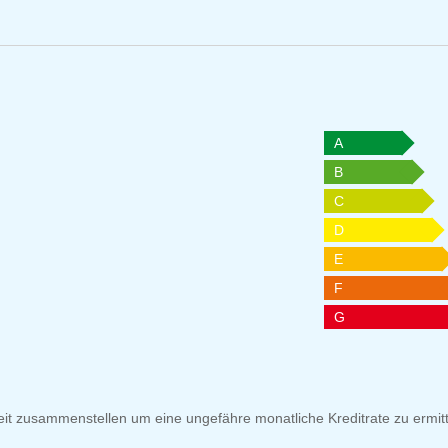
A
B
C
D
E
F
G
it zusammenstellen um eine ungefähre monatliche Kreditrate zu ermitt